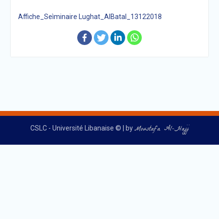
Affiche_Seìminaire Lughat_AlBatal_13122018
Post
navigation
Moustafa Al-Hajj
CSLC - Université Libanaise © | by