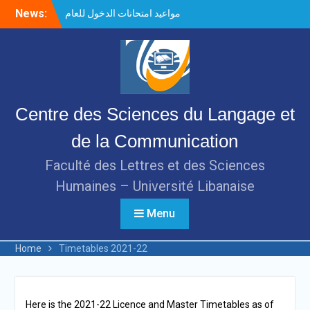
Skip
News:
مواعيد امتحانات الدخول للعام
to
الدراسي 2021-2022
content
مباراة الدخول للعام الجامعي
٢٠٢١ – ٢٠٢٢
(16 April to 21 May 2021)
Digital English Lab 2021
فريق من مركز علوم اللغة
Centre des Sciences du Langage et
والتواصل يتأهل إلى التصفيات
الإقليمية من تحدّي (Hult Prize
de la Communication
2021)
Séminaire/webinaire de
Faculté des Lettres et des Sciences
l’Institut français du
Humaines – Université Libanaise
Proche-Orient (DEAMM) –
Beyrouth
Menu
تنظيم دورات التأهيل اللغوي في
مركز علوم اللغة والتواصل
الطلاب المقبولين في امتحان
Home
Timetables 2021-22
الدخول 2020 – 2021
الطلاب المقبولين في امتحان
الدخول 2021-2022
Here is the 2021-22 Licence and Master Timetables as of