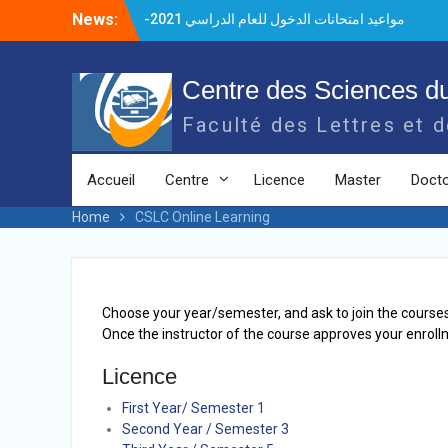
Skip
News:
مواعيد امتحانات الدخول للعام الدراسي 2021-
to
2022
content
مباراة الدخول للعام الجامعي ٢٠٢١ – ٢٠٢٢
(16 April to 21 May 2021) Digital English
Centre des Sciences d
Lab 2021
Faculté des Lettres et 
فريق من مركز علوم اللغة والتواصل يتأهل إلى
التصفيات الإقليمية من تحدّي (Hult Prize
2021)
Accueil
Centre
Licence
Master
Docto
Séminaire/webinaire de l’Institut français
du Proche-Orient (DEAMM) – Beyrouth
Home
CSLC Online Learning
تنظيم دورات التأهيل اللغوي في مركز علوم
اللغة والتواصل
الطلاب المقبولين في امتحان الدخول 2020 –
2021
Choose your year/semester, and ask to join the course
الطلاب المقبولين في امتحان الدخول 2021-
Once the instructor of the course approves your enrollmen
2022
Licence
First Year/ Semester 1
Second Year / Semester 3