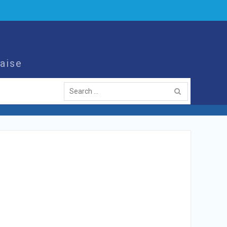
aise
Search
for: