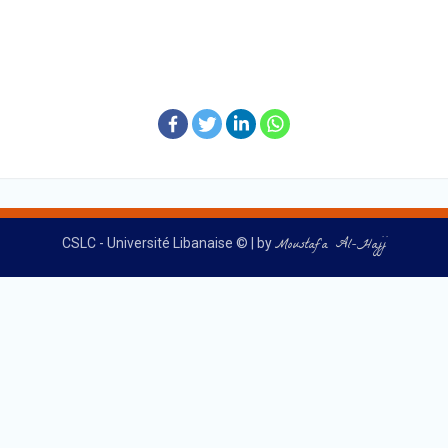
Moustafa Al-Hajj
CSLC - Université Libanaise © | by